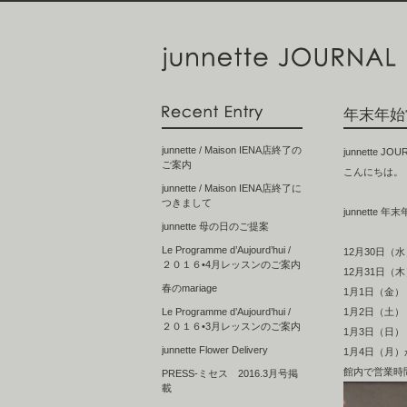
年末年始
junnette / Maison IENA店終了の
junnette 
ご案内
こんにちは。
junnette / Maison IENA店終了に
つきまして
junnette
junnette 母の日のご提案
Le Programme d’Aujourd’hui /
12月30日（水）
２０１６•4月レッスンのご案内
12月31日（木）
春のmariage
1月1日（金
Le Programme d’Aujourd’hui /
1月2日（土） 1
２０１６•3月レッスンのご案内
1月3日（日） 1
junnette Flower Delivery
1月4日（月
館内で営業時
PRESS-ミセス 2016.3月号掲
載