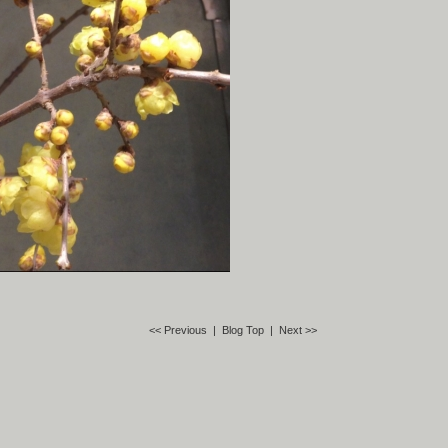
<< Previous
| Blog Top |
Next >>