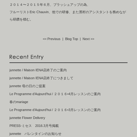
２０１４〜２０１５年６月、ブラッシュアップの為、
フルーリストEric Chauvin、他での研修、また濱村のアシスタントを務めなが
ら研鑽を積む。
<< Previous
| Blog Top |
Next >>
junnette / Maison IENA店終了のご案内
junnette / Maison IENA店終了につきまして
junnette 母の日のご提案
Le Programme d’Aujourd’hui / ２０１６•4月レッスンのご案内
春のmariage
Le Programme d’Aujourd’hui / ２０１６•3月レッスンのご案内
junnette Flower Delivery
PRESS-ミセス 2016.3月号掲載
junnette バレンタインのお知らせ