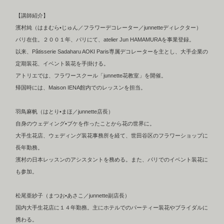
【講師紹介】
濱村純（はまむら•じゅん／フラワーデコレーター／junnetteディレクター）
パリ在住。２００１年、パリにて、atelier Jun HAMAMURAを事業登録。
以来、Pâtisserie Sadaharu AOKI Paris専属デコレーターを主とし、大手企業の
定期装花、イベント装花を手掛ける。
アトリエでは、フラワースクール「junnette花教室」を開催。
帰国時には、Maison IENA館内でのレッスンを担当。
羽鳥麻帆（はとり•まほ／junnette店長）
自身のウェディング•ブケを作ったことから花の世界に。
大手生花店、ウェディング装花事務所を経て、世田谷区のフラワーショップに
長年勤務。
濱村の日本レッスンのアシスタントを務める。また、パリでのイベント装花に
も参加。
松尾亜紗子（まつお•あさこ／junnette副店長）
国内大手生花店に１４年勤務。主にホテルでのパーティー装花やブライダルに
携わる。