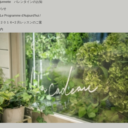
junnette バレンタインのお知
らせ
Le Programme d’Aujourd’hui /
２０１６•２月レッスンのご案
内